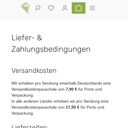
Zum Hauptinhalt springen
Du hast 0 Produkte auf dem Merkz
Warenkorb enthält 0 P
Liefer- &
Zahlungsbedingungen
Versandkosten
Wir erheben pro Sendung innerhalb Deutschlands eine
Versandkostenpauschale von
7,90 €
für Porto und
Verpackung.
In alle anderen Länder erheben wir pro Sendung eine
Versandkostenpauschale von
17,50 €
für Porto und
Verpackung.
Lieferzeiten