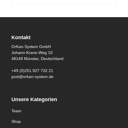
Schlüsselbund individuell gestalten und nach
Ihren Bedürfnissen organisieren. Dank des
hochwertigen Materials ist der Anhänger
besonders langlebig und robust. Der OrKan
Schlüsselanhänger ist die ideale Lösung für
Kontakt
alle, die Wert auf eine ordentliche und
OrKan-System GmbH
strukturierte Aufbewahrung ihrer Schlüssel
Johann-Krane-Weg 10
legen. Hol dir den OrKan Schlüsselanhänger
48149 Münster, Deutschland
jetzt und erleichtere dir das Leben mit einem
organisierten Schlüsselbund!
+49 (0)251 927 732 21
post@orkan-system.de
Unsere Kategorien
Team
Shop