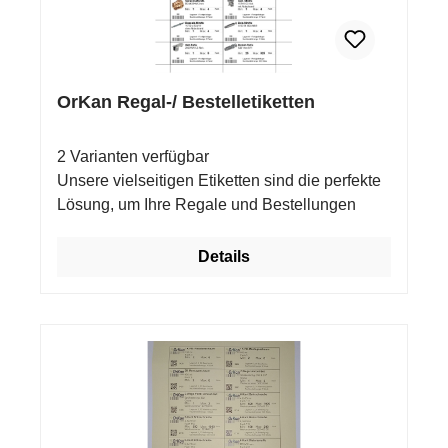
OrKan Regal-/ Bestelletiketten
2 Varianten verfügbar
Unsere vielseitigen Etiketten sind die perfekte
Lösung, um Ihre Regale und Bestellungen
organisiert und übersichtlich zu halten. Egal,
ob Sie die Desktop-Variante bevorzugen oder
Details
lieber in der Cloud-Version arbeiten - mit
unseren OrKan Bestelletiketten sind Sie immer
bestens ausgestattet. Die OrKan
Regalbeschilderung sorgt dafür, dass Sie stets
den Überblick behalten und Ihre Produkte
schnell und einfach finden können. Die Bestell-
Etiketten sind in verschiedenen Ausführungen
erhältlich, darunter Kunststoff- und