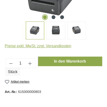
Preise exkl. MwSt. zzgl. Versandkosten
Produkt Anzahl: Gib den gewünschten Wert e
In den Warenkorb
Stück
Artikel merken
Art.-Nr.:
615000000803