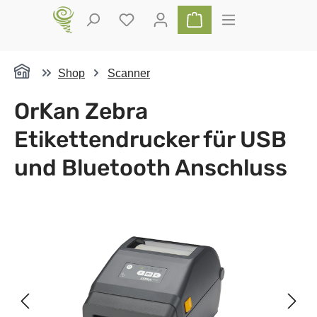
Zum Hauptinhalt springen
Du hast 0 Produkte auf dem Merkz
Warenkorb enthält 0 P
Shop
Scanner
OrKan Zebra
Etikettendrucker für USB
und Bluetooth Anschluss
Bildergalerie überspringen