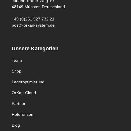
Johann-Krane-Weg 10
professionell zu präsentieren. OrKan
48149 Münster, Deutschland
Regalschilder
PapierÜbergangsetikettenMaterial: Caribic
+49 (0)251 927 732 21
120 g/qmFarbe: HellgelbFormat: DIN A44,
post@orkan-system.de
210 x 297 mm, 2 x 8, 16 Nutzen1VPE = je 50
Blatt Regal- und Bestelletiketten
Unsere Kategorien
Team
Shop
Lageroptimierung
OrKan-Cloud
Partner
Referenzen
Blog