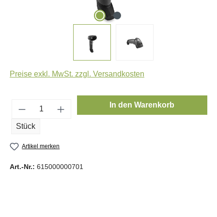
Preise exkl. MwSt. zzgl. Versandkosten
Produkt Anzahl: Gib den gewünschten Wert e
In den Warenkorb
Stück
Artikel merken
Art.-Nr.:
615000000701