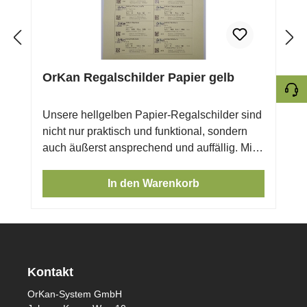
OrKan Regalschilder Papier gelb
Unsere hellgelben Papier-Regalschilder sind
nicht nur praktisch und funktional, sondern
auch äußerst ansprechend und auffällig. Mit
den OrKan Regalschildern können Sie Ihr
Regalsystem ganz einfach und übersichtlich
In den Warenkorb
kennzeichnen. Diese A4 Etiketten sind
vielseitig einsetzbar und sorgen für Ordnung
und Struktur. Die Übergangsetiketten sind
einfach zu bedrucken und der ideale
Begleiter für Ihr Systemzubehör. Nutzen Sie
Kontakt
die hochwertigen OrKan Regalschilder, um
OrKan-System GmbH
Ihre Regale zu optimieren und Ihre Produkte