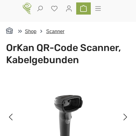
Zum Hauptinhalt springen
Du hast 0 Produkte auf dem Merkz
Warenkorb enthält 0 P
Shop
Scanner
OrKan QR-Code Scanner,
Kabelgebunden
Bildergalerie überspringen